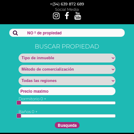
+(34) 639 872 689
Social Media
BUSCAR PROPIEDAD
Dormitorio
0
+
Baños
0
+