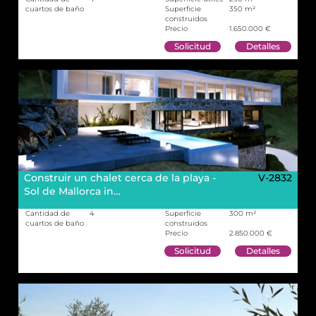
cuartos de baño
Superficie
350 m²
construidos
Precio
1.650.000 €
Solicitud
Detalles
Construir un chalet cerca de la playa -
V-2832
Sol de Mallorca in…
Cantidad de
4
Superficie
300 m²
cuartos de baño
construidos
Precio
2.850.000 €
Solicitud
Detalles