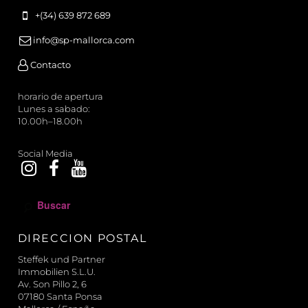
+(34) 639 872 689
info@sp-mallorca.com
Contacto
horario de apertura
Lunes a sabado:
10.00h–18.00h
Social Media
B
u
s
DIRECCION POSTAL
c
a
Steffek und Partner
r
Immobilien S.L.U.
Av. Son Pillo 2, 6
07180 Santa Ponsa