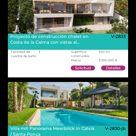
Proyecto de construcción chalet en
V-2833
Costa de la Calma con vistas al…
Cantidad de
3
Superficie
300 m²
cuartos de baño
construidos
Precio
3.300.000 €
Solicitud
Detalles
Villa mit Panorama Meerblick in Calvià
V-2830-jb
/ Santa Ponça