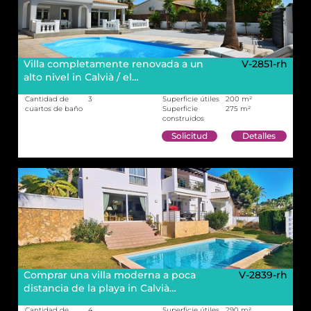
Villa completamente renovada a un
V-2851-rh
alto nivel in Calvià / el…
Cantidad de
3
Superficie útiles
200 m²
cuartos de baño
Superficie
275 m²
construidos
Solicitud
Detalles
Comprar una villa moderna a poca
V-2839-rh
distancia de la playa in Calvià…
Cantidad de
4
Superficie útiles
290 m²