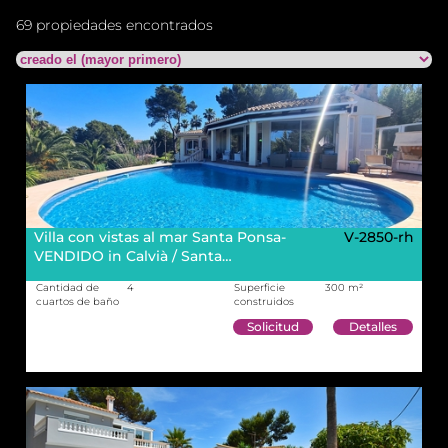
69 propiedades encontrados
Villa con vistas al mar Santa Ponsa-
V-2850-rh
VENDIDO in Calvià / Santa…
Cantidad de
4
Superficie
300 m²
cuartos de baño
construidos
Solicitud
Detalles