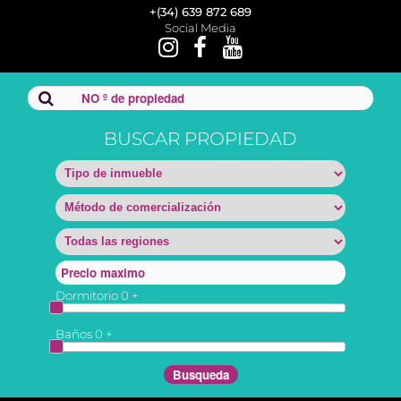
+(34) 639 872 689
Social Media
BUSCAR PROPIEDAD
Dormitorio
0
+
Baños
0
+