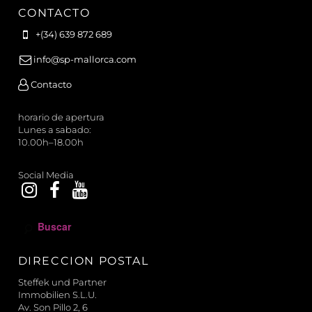
CONTACTO
+(34) 639 872 689
info@sp-mallorca.com
Contacto
horario de apertura
Lunes a sabado:
10.00h–18.00h
Social Media
B
u
s
DIRECCION POSTAL
c
a
Steffek und Partner
r
Immobilien S.L.U.
Av. Son Pillo 2, 6