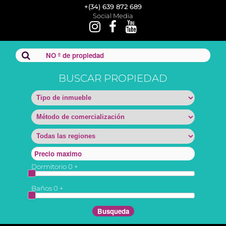
+(34) 639 872 689
Social Media
BUSCAR PROPIEDAD
Dormitorio
0
+
Baños
0
+