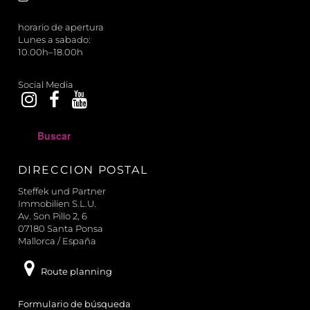
horario de apertura
Lunes a sabado:
10.00h–18.00h
Social Media
B
u
s
DIRECCION POSTAL
c
a
Steffek und Partner
r
Immobilien S.L.U.
Av. Son Pillo 2, 6
07180 Santa Ponsa
Mallorca / España
Route planning
Formulario de búsqueda