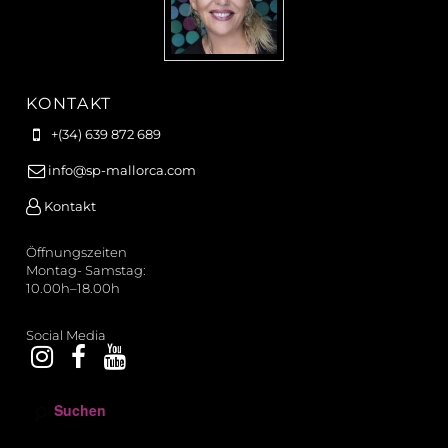
KONTAKT
+(34) 639 872 689
info@sp-mallorca.com
Kontakt
Öffnungszeiten
Montag- Samstag:
10.00h–18.00h
Social Media
S
u
c