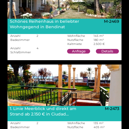
Schönes Reihenhaus in beliebter
M-2469
Wohngegend in Bendinat
Anzahl
2
Wohnfläche
145 m²
Badezimmer
Nutzfläche
180 m²
Kaltmiete
2.500 €
Anzahl
4
Anfrage
Details
Schlafzimmer
1. Linie Meerblick und direkt am
M-2473
Strand ab 2.150 € in Ciudad…
Anzahl
2
Wohnfläche
135 m²
Badezimmer
Nutzfläche
405 m²