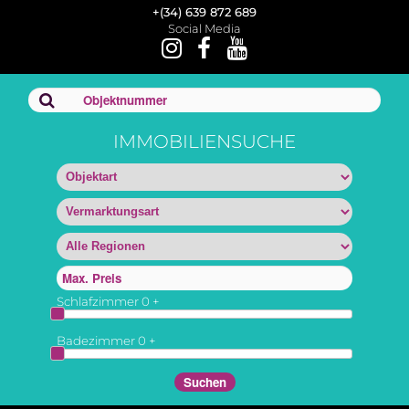
+(34) 639 872 689
Social Media
IMMOBILIENSUCHE
Schlafzimmer
0
+
Badezimmer
0
+