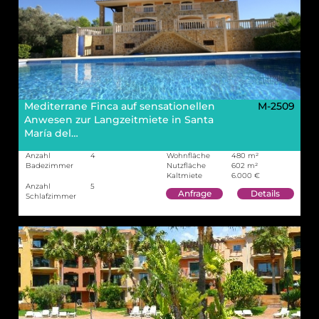
Mediterrane Finca auf sensationellen
M-2509
Anwesen zur Langzeitmiete in Santa
María del…
Anzahl
4
Wohnfläche
480 m²
Badezimmer
Nutzfläche
602 m²
Kaltmiete
6.000 €
Anzahl
5
Anfrage
Details
Schlafzimmer