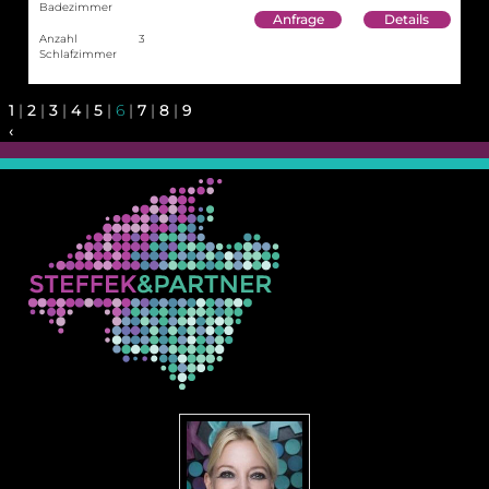
Badezimmer
Anfrage
Details
Anzahl
3
Schlafzimmer
1
|
2
|
3
|
4
|
5
|
6
|
7
|
8
|
9
‹