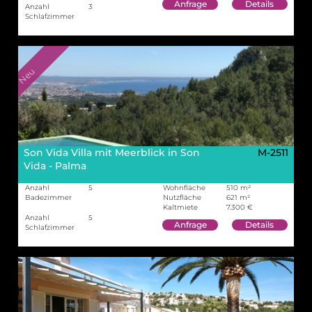
Anfrage
Details
Anzahl
3
Schlafzimmer
Neu
Son Vida Villa mit Meerblick in Son
M-2511
Vida - Palma
Anzahl
5
Wohnfläche
510 m²
Badezimmer
Nutzfläche
621 m²
Kaltmiete
7.300 €
Anzahl
5
Anfrage
Details
Schlafzimmer