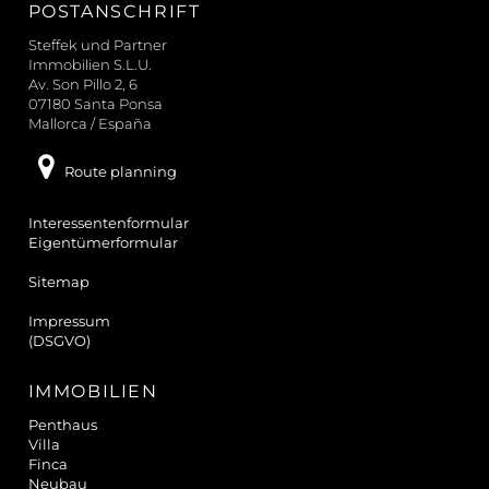
POSTANSCHRIFT
h
e
Steffek und Partner
n
Immobilien S.L.U.
Av. Son Pillo 2, 6
07180 Santa Ponsa
Mallorca / España
Route planning
Interessentenformular
Eigentümerformular
Sitemap
Impressum
(DSGVO)
IMMOBILIEN
Penthaus
Villa
Finca
Neubau