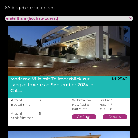
86 Angebote gefunden
Moderne Villa mit Teilmeerblick zur
M-2542
Langzeitmiete ab September 2024 in
Cala…
Anzahl
3
Wohnfläche
390 m²
Badezimmer
Nutzfläche
450 m²
Kaltmiete
8.500 €
Anzahl
5
Anfrage
Details
Schlafzimmer