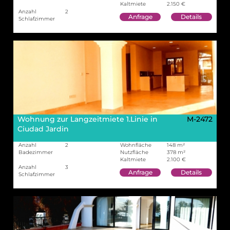
Kaltmiete
2.150 €
Anzahl
2
Anfrage
Details
Schlafzimmer
Wohnung zur Langzeitmiete 1.Linie in
M-2472
Ciudad Jardin
Anzahl
2
Wohnfläche
148 m²
Badezimmer
Nutzfläche
378 m²
Kaltmiete
2.100 €
Anzahl
3
Anfrage
Details
Schlafzimmer