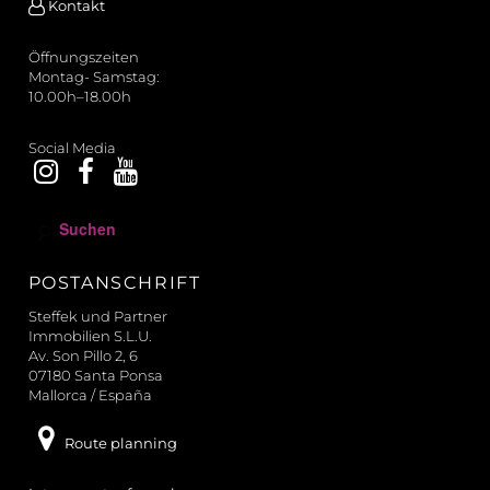
Kontakt
Öffnungszeiten
Montag- Samstag:
10.00h–18.00h
Social Media
S
u
c
POSTANSCHRIFT
h
e
Steffek und Partner
n
Immobilien S.L.U.
Av. Son Pillo 2, 6
07180 Santa Ponsa
Mallorca / España
Route planning