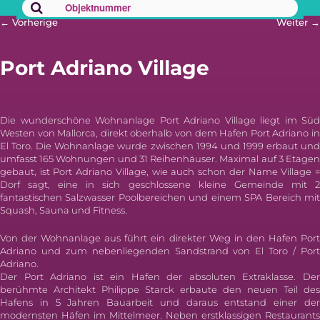
Beitrags-
←
Vorherige
Weiter
→
Navigation
Port Adriano Village
Die wunderschöne Wohnanlage Port Adriano Village liegt im Süd
Westen von Mallorca, direkt oberhalb von dem Hafen Port Adriano in
El Toro. Die Wohnanlage wurde zwischen 1994 und 1999 erbaut und
umfasst 165 Wohnungen und 31 Reihenhäuser. Maximal auf 3 Etagen
gebaut, ist Port Adriano Village, wie auch schon der Name Village =
Dorf sagt, eine in sich geschlossene kleine Gemeinde mit 2
fantastischen Salzwasser Poolbereichen und einem SPA Bereich mit
Squash, Sauna und Fitness.
Von der Wohnanlage aus führt ein direkter Weg in den Hafen Port
Adriano und zum nebenliegenden Sandstrand von El Toro / Port
Adriano.
Der Port Adriano ist ein Hafen der absoluten Extraklasse. Der
berühmte Architekt Philippe Starck erbaute den neuen Teil des
Hafens in 5 Jahren Bauarbeit und daraus entstand einer der
modernsten Häfen im Mittelmeer. Neben erstklassigen Restaurants